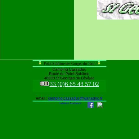
Point Sublime des Gorges du Tarn :
Camping Cassaduc
Route du Point-Sublime
48500 St Georges de Lévéjac
33 (0)6 65 48 57 02
email :
camping.cassaduc@wanadoo.fr