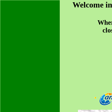
Welcome in 
Wher
clo